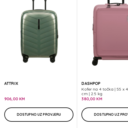
IMAG
IMAG
IMAG
IMAG
ATTRIX
DASHPOP
IMAG
Kofer na 4 točka | 55 x 
cm | 2.5 kg
906,00 KM
380,00 KM
DOSTUPNO UZ PROVJERU
DOSTUPNO UZ PRO