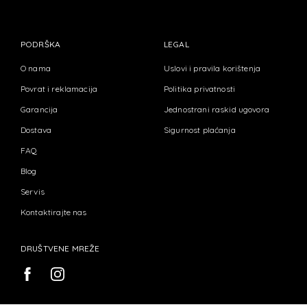
PODRŠKA
LEGAL
O nama
Uslovi i pravila korištenja
Povrat i reklamacija
Politika privatnosti
Garancija
Jednostrani raskid ugovora
Dostava
Sigurnost plaćanja
FAQ
Blog
Servis
Kontaktirajte nas
DRUŠTVENE MREŽE