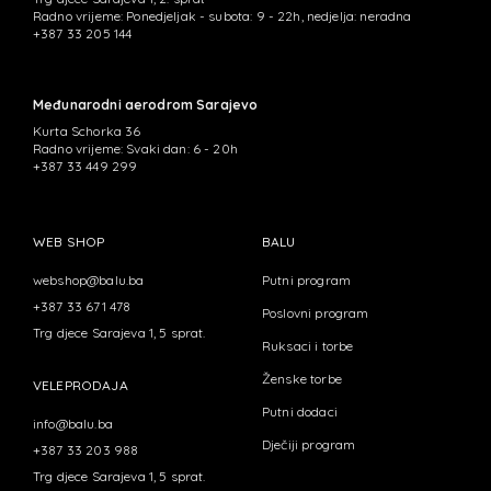
Radno vrijeme: Ponedjeljak - subota: 9 - 22h, nedjelja: neradna
+387 33 205 144
Međunarodni aerodrom Sarajevo
Kurta Schorka 36
Radno vrijeme: Svaki dan: 6 - 20h
+387 33 449 299
WEB SHOP
BALU
webshop@balu.ba
Putni program
+387 33 671 478
Poslovni program
Trg djece Sarajeva 1, 5 sprat.
Ruksaci i torbe
Ženske torbe
VELEPRODAJA
Putni dodaci
info@balu.ba
Dječiji program
+387 33 203 988
Trg djece Sarajeva 1, 5 sprat.