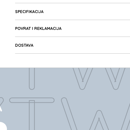
Detalji proizvoda
YTW
SPECIFIKACIJA
POVRAT I REKLAMACIJA
DOSTAVA
YTW
A