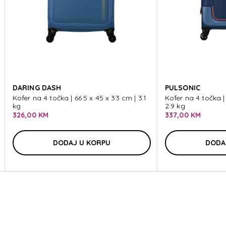
IST
DARING DASH
PULSONIC
Kofer na 4 točka | 66.5 x 45 x 33 cm | 3.1
Kofer na 4 točka |
kg
2.9 kg
326,00 KM
337,00 KM
DODAJ U KORPU
DODA