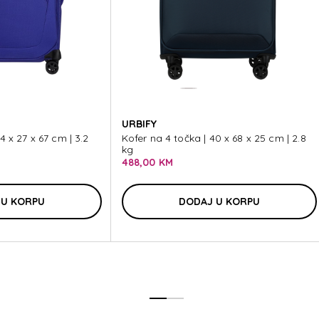
YTW
URBIFY
4 x 27 x 67 cm | 3.2
Kofer na 4 točka | 40 x 68 x 25 cm | 2.8
kg
488,00 KM
 U KORPU
DODAJ U KORPU