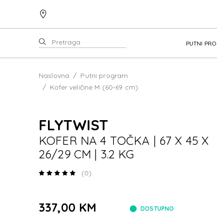
PUTNI PR
Naslovna
Putni program
Kofer veličine M (60-69 cm)
FLYTWIST
KOFER NA 4 TOČKA | 67 X 45 X
26/29 CM | 3.2 KG
(0)
337,00 KM
DOSTUPNO