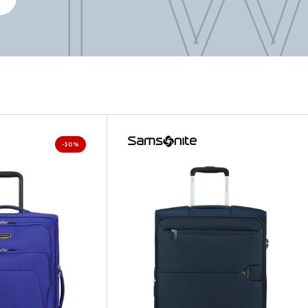
YTW
-30%
YTW