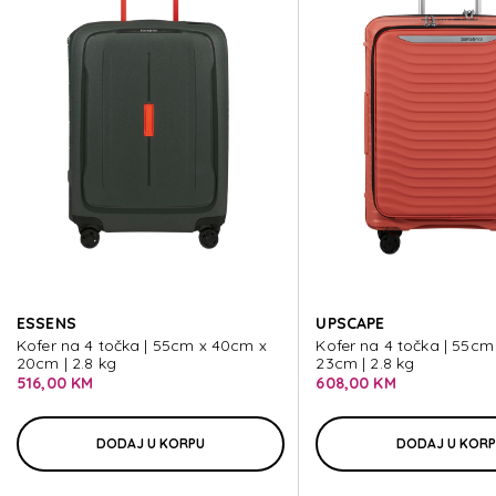
FLYTWIST
FLYTWIST
FLYTWIST
FLYTWIST
ESSENS
UPSCAPE
FLYTWIST
Kofer na 4 točka | 55cm x 40cm x
Kofer na 4 točka | 55cm
20cm | 2.8 kg
23cm | 2.8 kg
516,00 KM
608,00 KM
DODAJ U KORPU
DODAJ U KOR