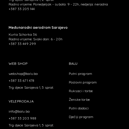
Radno vrijeme: Ponedjeljak - subota: 9 - 22h, nedjelja: neradna
+387 33 205 144
Međunarodni aerodrom Sarajevo
Kurta Schorka 36
Radno vrijeme: Svaki dan: 6 - 20h
+387 33 449 299
WEB SHOP
BALU
webshop@balu.ba
Putni program
+387 33 671 478
Poslovni program
Trg djece Sarajeva 1, 5 sprat.
Ruksaci i torbe
Ženske torbe
VELEPRODAJA
Putni dodaci
info@balu.ba
Dječiji program
+387 33 203 988
Trg djece Sarajeva 1, 5 sprat.