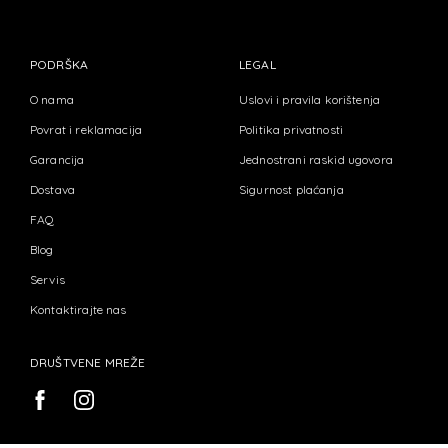
PODRŠKA
LEGAL
O nama
Uslovi i pravila korištenja
Povrat i reklamacija
Politika privatnosti
Garancija
Jednostrani raskid ugovora
Dostava
Sigurnost plaćanja
FAQ
Blog
Servis
Kontaktirajte nas
DRUŠTVENE MREŽE