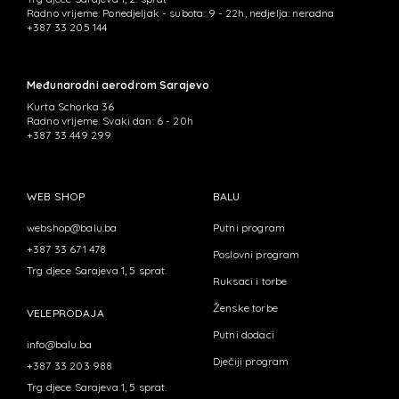
Radno vrijeme: Ponedjeljak - subota: 9 - 22h, nedjelja: neradna
+387 33 205 144
Međunarodni aerodrom Sarajevo
Kurta Schorka 36
Radno vrijeme: Svaki dan: 6 - 20h
+387 33 449 299
WEB SHOP
BALU
webshop@balu.ba
Putni program
+387 33 671 478
Poslovni program
Trg djece Sarajeva 1, 5 sprat.
Ruksaci i torbe
Ženske torbe
VELEPRODAJA
Putni dodaci
info@balu.ba
Dječiji program
+387 33 203 988
Trg djece Sarajeva 1, 5 sprat.