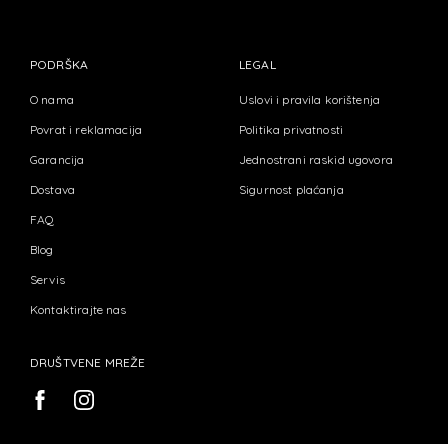
PODRŠKA
LEGAL
O nama
Uslovi i pravila korištenja
Povrat i reklamacija
Politika privatnosti
Garancija
Jednostrani raskid ugovora
Dostava
Sigurnost plaćanja
FAQ
Blog
Servis
Kontaktirajte nas
DRUŠTVENE MREŽE