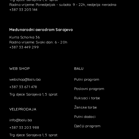
Radno vrijeme: Ponedjeljak - subota: 9 - 22h, nedjelja: neradna
+387 33 205 144
Međunarodni aerodrom Sarajevo
Kurta Schorka 36
Radno vrijeme: Svaki dan: 6 - 20h
+387 33 449 299
WEB SHOP
BALU
webshop@balu.ba
Putni program
+387 33 671 478
Poslovni program
Trg djece Sarajeva 1, 5 sprat.
Ruksaci i torbe
Ženske torbe
VELEPRODAJA
Putni dodaci
info@balu.ba
Dječiji program
+387 33 203 988
Trg djece Sarajeva 1, 5 sprat.