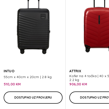
ESSENS
ESSENS
ESSENS
ESSENS
INTUO
ATTRIX
ESSENS
Kofer na 4 točka | 40 x 
55cm x 40cm x 20cm | 2.8 kg
2.2 kg
510,00 KM
906,00 KM
DOSTUPNO UZ PROVJERU
DOSTUPNO UZ PRO