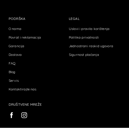
PODRŠKA
LEGAL
O nama
Uslovi i pravila korištenja
Povrat i reklamacija
Politika privatnosti
Garancija
Jednostrani raskid ugovora
Dostava
Sigurnost plaćanja
FAQ
Blog
Servis
Kontaktirajte nas
DRUŠTVENE MREŽE