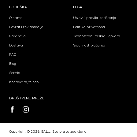
PODRŠKA
LEGAL
O nama
Uslovi i pravila korištenja
Povrat i reklamacija
Politika privatnosti
Garancija
Jednostrani raskid ugovora
Dostava
Sigurnost plaćanja
FAQ
Blog
Servis
Kontaktirajte nas
DRUŠTVENE MREŽE
Copyright © 2026. BALU. Sva prava zadržana.