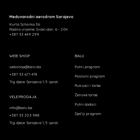
Međunarodni aerodrom Sarajevo
Kurta Schorka 36
Radno vrijeme: Svaki dan: 6 - 20h
+387 33 449 299
WEB SHOP
BALU
webshop@balu.ba
Putni program
+387 33 671 478
Poslovni program
Trg djece Sarajeva 1, 5 sprat.
Ruksaci i torbe
Ženske torbe
VELEPRODAJA
Putni dodaci
info@balu.ba
Dječiji program
+387 33 203 988
Trg djece Sarajeva 1, 5 sprat.