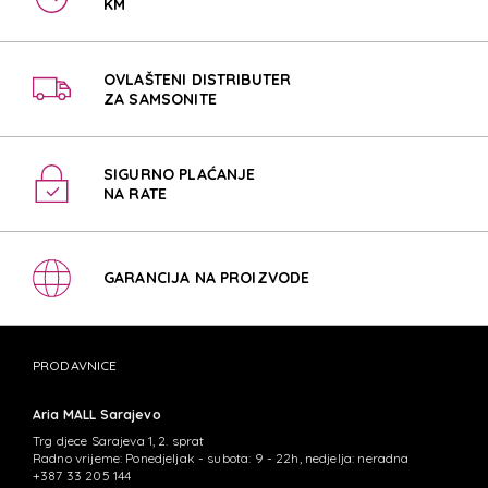
KM
OVLAŠTENI DISTRIBUTER
ZA SAMSONITE
SIGURNO PLAĆANJE
NA RATE
GARANCIJA NA PROIZVODE
PRODAVNICE
Aria MALL Sarajevo
Trg djece Sarajeva 1, 2. sprat
Radno vrijeme: Ponedjeljak - subota: 9 - 22h, nedjelja: neradna
+387 33 205 144