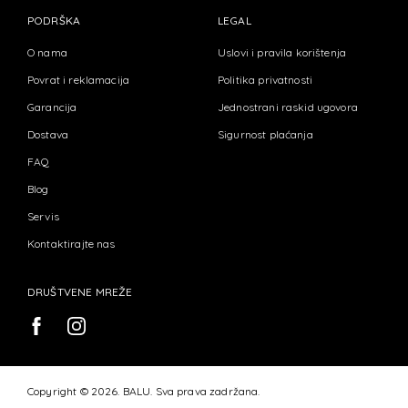
PODRŠKA
LEGAL
O nama
Uslovi i pravila korištenja
Povrat i reklamacija
Politika privatnosti
Garancija
Jednostrani raskid ugovora
Dostava
Sigurnost plaćanja
FAQ
Blog
Servis
Kontaktirajte nas
DRUŠTVENE MREŽE
Copyright © 2026. BALU. Sva prava zadržana.