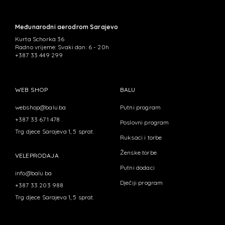
Međunarodni aerodrom Sarajevo
Kurta Schorka 36
Radno vrijeme: Svaki dan: 6 - 20h
+387 33 449 299
WEB SHOP
BALU
webshop@balu.ba
Putni program
+387 33 671 478
Poslovni program
Trg djece Sarajeva 1, 5 sprat.
Ruksaci i torbe
Ženske torbe
VELEPRODAJA
Putni dodaci
info@balu.ba
Dječiji program
+387 33 203 988
Trg djece Sarajeva 1, 5 sprat.