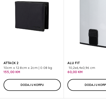
ALU FIT
ALU FIT
ALU FIT
ALU FIT
ATTACK 2
ALU FIT
ALU FIT
10cm x 12.8cm x 2cm | 0.08 kg
10,2x6,4x0,96 cm
155,00 KM
60,00 KM
DODAJ U KORPU
DODAJ U KOR