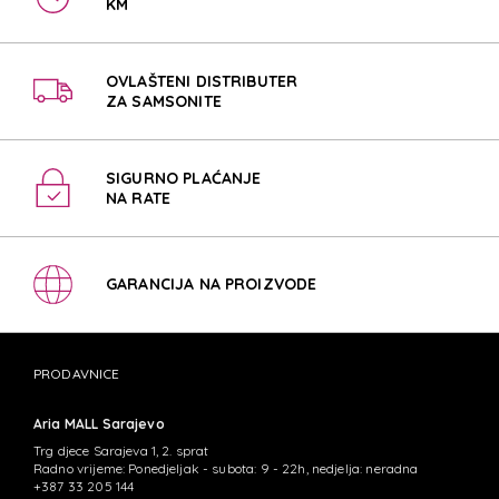
KM
OVLAŠTENI DISTRIBUTER
ZA SAMSONITE
SIGURNO PLAĆANJE
NA RATE
GARANCIJA NA PROIZVODE
PRODAVNICE
Aria MALL Sarajevo
Trg djece Sarajeva 1, 2. sprat
Radno vrijeme: Ponedjeljak - subota: 9 - 22h, nedjelja: neradna
+387 33 205 144