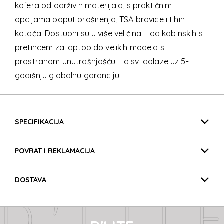
kofera od održivih materijala, s praktičnim
opcijama poput proširenja, TSA bravice i tihih
kotača. Dostupni su u više veličina – od kabinskih s
pretincem za laptop do velikih modela s
prostranom unutrašnjošću – a svi dolaze uz 5-
godišnju globalnu garanciju.
D'LIT
Detalji proizvoda
D'LIT
SPECIFIKACIJA
POVRAT I REKLAMACIJA
D'LIT
DOSTAVA
D'LIT