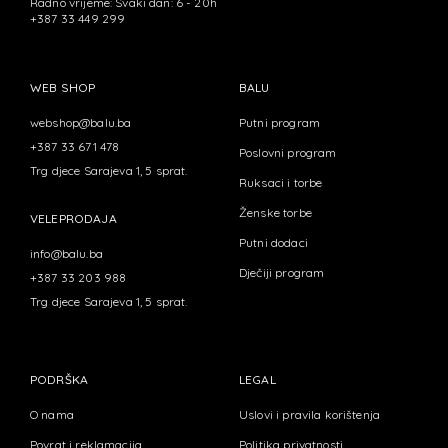
Radno vrijeme: Svaki dan: 6 - 20h
+387 33 449 299
WEB SHOP
BALU
webshop@balu.ba
Putni program
+387 33 671 478
Poslovni program
Trg djece Sarajeva 1, 5 sprat.
Ruksaci i torbe
Ženske torbe
VELEPRODAJA
Putni dodaci
info@balu.ba
Dječiji program
+387 33 203 988
Trg djece Sarajeva 1, 5 sprat.
PODRŠKA
LEGAL
O nama
Uslovi i pravila korištenja
Povrat i reklamacija
Politika privatnosti