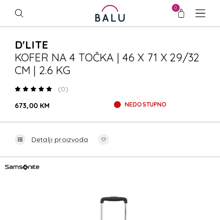
0
D'LITE
KOFER NA 4 TOČKA | 46 X 71 X 29/32
CM | 2.6 KG
(0)
NEDOSTUPNO
673,00 KM
Detalji proizvoda