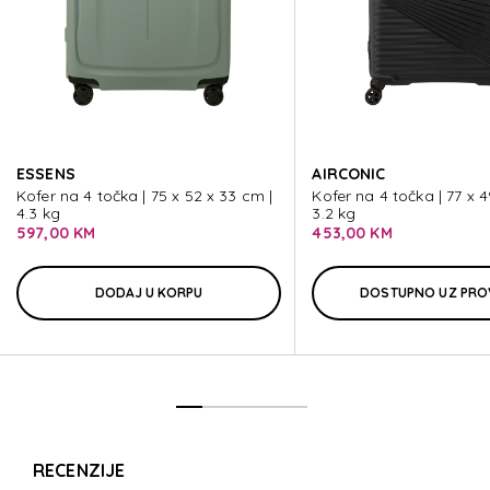
D'LIT
D'LIT
ESSENS
AIRCONIC
D'LIT
Kofer na 4 točka | 75 x 52 x 33 cm |
Kofer na 4 točka | 77 x 4
4.3 kg
3.2 kg
597,00 KM
453,00 KM
DODAJ U KORPU
DOSTUPNO UZ PRO
RECENZIJE