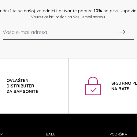
E BR
ridružite se našoj zajednici i ostvarite popust
10%
na prvu kupovin
Vaučer će biti poslan na Vašu email adresu.
E BR
OVLAŠTENI
SIGURNO P
DISTRIBUTER
NA RATE
ZA SAMSONITE
OP
BALU
PODRŠKA