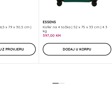
E BR
ESSENS
6,5 x 79 x 30,5 cm |
Kofer na 4 točka | 52 x 75 x 33 cm | 4.3
kg
597,00 KM
E BR
UZ PROVJERU
DODAJ U KORPU