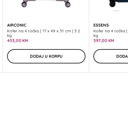
EEZE
AIRCONIC
ESSENS
Kofer na 4 točka | 77 x 49 x 31 cm | 3.2
Kofer na 4 točka |
kg
kg
453,00 KM
597,00 KM
EEZE
DODAJ U KORPU
DODA