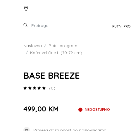
PUTNI PR
Naslovna
Putni program
Kofer veličine L (70-79 cm)
BASE BREEZE
(0)
499,00 KM
NEDOSTUPNO
Provjeri dostupnost po poslovnicama