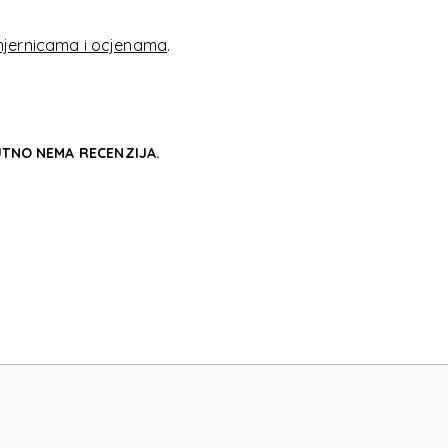
EEZE
jernicama i ocjenama
.
TNO NEMA RECENZIJA.
EEZE