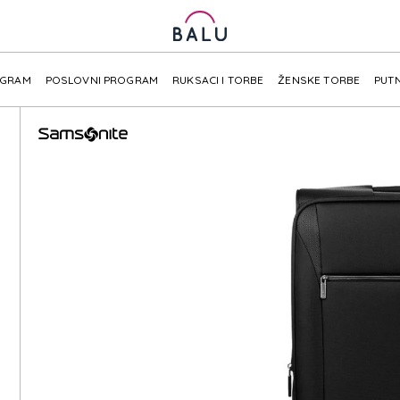
OGRAM
POSLOVNI PROGRAM
RUKSACI I TORBE
ŽENSKE TORBE
PUTN