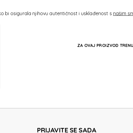
E BR
 bi osigurala njihovu autentičnost i usklađenost s
našim sm
ZA OVAJ PROIZVOD TRENU
E BR
PRIJAVITE SE SADA