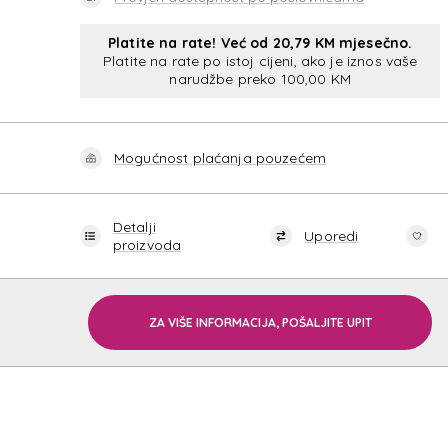
Platite na rate! Već od 20,79 KM mjesečno.
Platite na rate po istoj cijeni, ako je iznos vaše
narudžbe preko 100,00 KM
BAS
Mogućnost plaćanja pouzećem
Detalji
Uporedi
proizvoda
ZA VIŠE INFORMACIJA, POŠALJITE UPIT