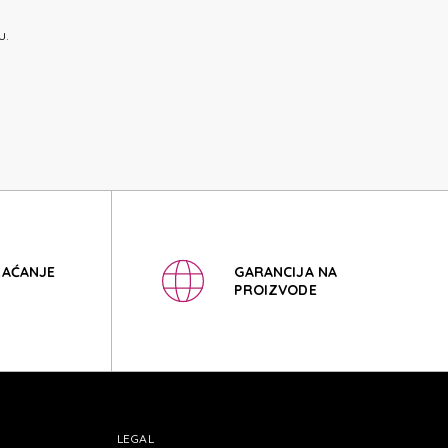
EEZE
u.
EEZE
LAĆANJE
GARANCIJA NA
PROIZVODE
LEGAL