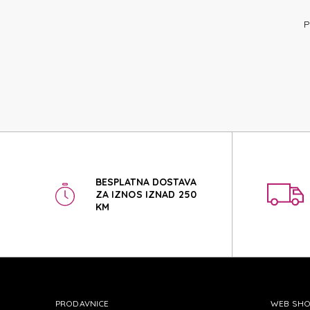
BAS
P
BAS
BESPLATNA DOSTAVA
ZA IZNOS IZNAD 250
KM
PRODAVNICE
WEB SH