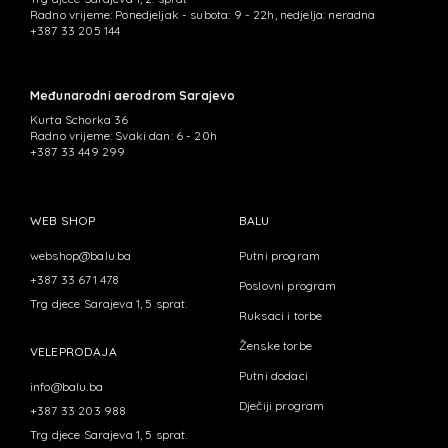
Radno vrijeme: Ponedjeljak - subota: 9 - 22h, nedjelja: neradna
+387 33 205 144
Međunarodni aerodrom Sarajevo
Kurta Schorka 36
Radno vrijeme: Svaki dan: 6 - 20h
+387 33 449 299
WEB SHOP
BALU
webshop@balu.ba
Putni program
+387 33 671 478
Poslovni program
Trg djece Sarajeva 1, 5 sprat.
Ruksaci i torbe
Ženske torbe
VELEPRODAJA
Putni dodaci
info@balu.ba
Dječiji program
+387 33 203 988
Trg djece Sarajeva 1, 5 sprat.