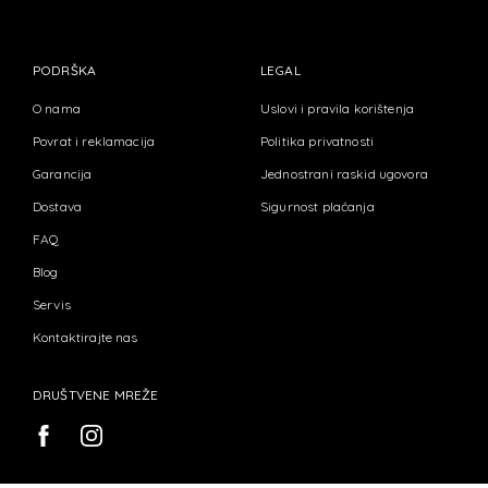
PODRŠKA
LEGAL
O nama
Uslovi i pravila korištenja
Povrat i reklamacija
Politika privatnosti
Garancija
Jednostrani raskid ugovora
Dostava
Sigurnost plaćanja
FAQ
Blog
Servis
Kontaktirajte nas
DRUŠTVENE MREŽE