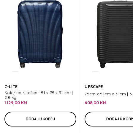
BASE BREEZ
BASE BREEZ
BASE BREEZ
BASE BREEZ
C-LITE
UPSCAPE
BASE BREEZ
Kofer na 4 točka | 51 x 75 x 31 cm |
75cm x 51cm x 31cm | 3.
2.8 kg
1.129,00 KM
608,00 KM
DODAJ U KORPU
DODAJ U KOR