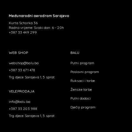
Međunarodni aerodrom Sarajevo
Kurta Schorka 36
Radno vrijeme: Svaki dan: 6 - 20h
+387 33 449 299
WEB SHOP
BALU
webshop@balu.ba
Putni program
+387 33 671 478
Poslovni program
Trg djece Sarajeva 1, 5 sprat.
Ruksaci i torbe
Ženske torbe
VELEPRODAJA
Putni dodaci
info@balu.ba
Dječiji program
+387 33 203 988
Trg djece Sarajeva 1, 5 sprat.