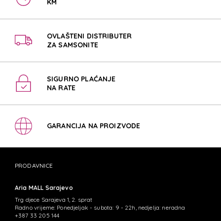
KM
OVLAŠTENI DISTRIBUTER
ZA SAMSONITE
SIGURNO PLAĆANJE
NA RATE
GARANCIJA NA PROIZVODE
PRODAVNICE
Aria MALL Sarajevo
Trg djece Sarajeva 1, 2. sprat
Radno vrijeme: Ponedjeljak - subota: 9 - 22h, nedjelja: neradna
+387 33 205 144