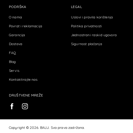
PODRŠKA
LEGAL
O nama
Uslovi i pravila korištenja
Povrat i reklamacija
Politika privatnosti
Garancija
Jednostrani raskid ugovora
Dostava
Sigurnost plaćanja
FAQ
Blog
Servis
Kontaktirajte nas
DRUŠTVENE MREŽE
Copyright © 2026. BALU. Sva prava zadržana.