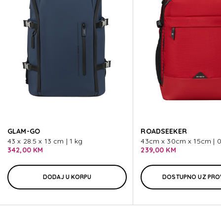
URBAN GROOVE
URBAN GROOVE
URBAN GROOVE
URBAN GROOVE
GLAM-GO
ROADSEEKER
URBAN GROOVE
43 x 28.5 x 13 cm | 1 kg
43cm x 30cm x 15cm | 0
342,00 KM
239,00 KM
DODAJ U KORPU
DOSTUPNO UZ PRO