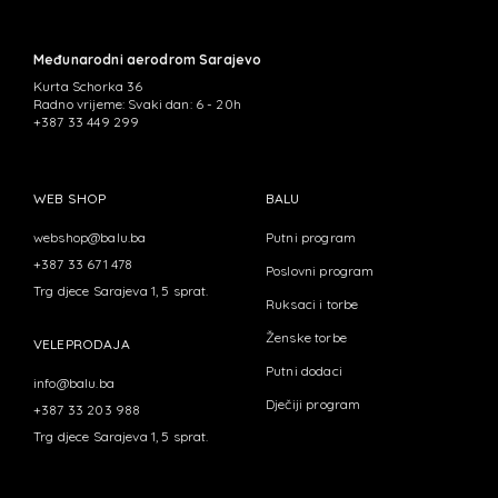
Međunarodni aerodrom Sarajevo
Kurta Schorka 36
Radno vrijeme: Svaki dan: 6 - 20h
+387 33 449 299
WEB SHOP
BALU
webshop@balu.ba
Putni program
+387 33 671 478
Poslovni program
Trg djece Sarajeva 1, 5 sprat.
Ruksaci i torbe
Ženske torbe
VELEPRODAJA
Putni dodaci
info@balu.ba
Dječiji program
+387 33 203 988
Trg djece Sarajeva 1, 5 sprat.