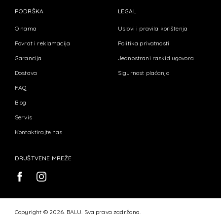
PODRŠKA
LEGAL
O nama
Uslovi i pravila korištenja
Povrat i reklamacija
Politika privatnosti
Garancija
Jednostrani raskid ugovora
Dostava
Sigurnost plaćanja
FAQ
Blog
Servis
Kontaktirajte nas
DRUŠTVENE MREŽE
Copyright © 2026. BALU. Sva prava zadržana.