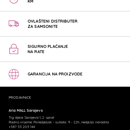
KM
OVLAŠTENI DISTRIBUTER
ZA SAMSONITE
SIGURNO PLAĆANJE
NA RATE
GARANCIJA NA PROIZVODE
PRODAVNICE
Aria MALL Sarajevo
Trg djece Sarajeva 1, 2. sprat
Radno vrijeme: Ponedjeljak - subota: 9 - 22h, nedjelja: neradna
+387 33 205 144