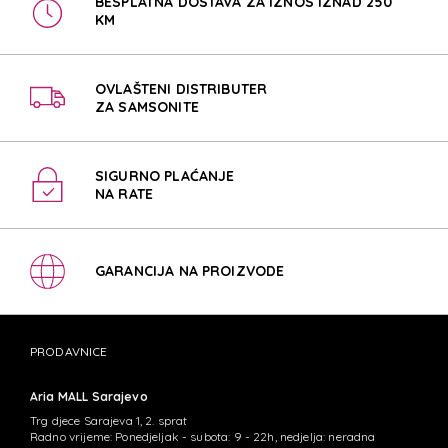
BESPLATNA DOSTAVA ZA IZNOS IZNAD 250
KM
OVLAŠTENI DISTRIBUTER
ZA SAMSONITE
SIGURNO PLAĆANJE
NA RATE
GARANCIJA NA PROIZVODE
PRODAVNICE
Aria MALL Sarajevo
Trg djece Sarajeva 1, 2. sprat
Radno vrijeme: Ponedjeljak - subota: 9 - 22h, nedjelja: neradna