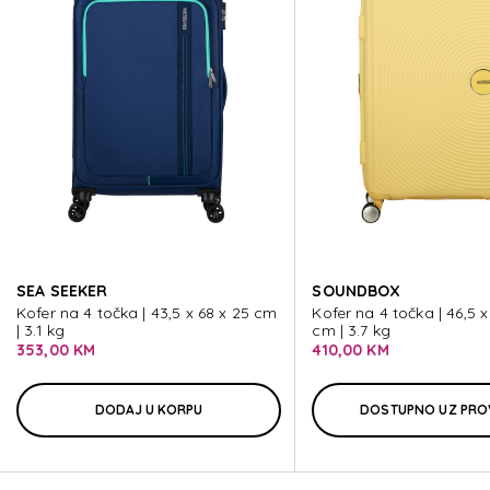
STARVIBE
STARVIBE
STARVIBE
STARVIBE
SEA SEEKER
SOUNDBOX
STARVIBE
Kofer na 4 točka | 43,5 x 68 x 25 cm
Kofer na 4 točka | 46,5 
| 3.1 kg
cm | 3.7 kg
353,00 KM
410,00 KM
DODAJ U KORPU
DOSTUPNO UZ PRO