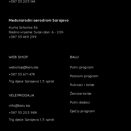
+387 33 205 144
Međunarodni aerodrom Sarajevo
Kurta Schorka 36
Radno vrijeme: Svaki dan: 6 - 20h
+387 33 449 299
WEB SHOP
BALU
webshop@balu.ba
Putni program
+387 33 671 478
Poslovni program
Trg djece Sarajeva 1, 5 sprat.
Ruksaci i torbe
Ženske torbe
VELEPRODAJA
Putni dodaci
info@balu.ba
Dječiji program
+387 33 203 988
Trg djece Sarajeva 1, 5 sprat.