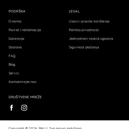
PODRŠKA
LEGAL
O nama
Uslovi i pravila korištenja
Povrat i reklamacija
Politika privatnosti
Garancija
Jednostrani raskid ugovora
Dostava
Sigurnost plaćanja
FAQ
Blog
Servis
Kontaktirajte nas
DRUŠTVENE MREŽE
Copyright © 2026. BALU. Sva prava zadržana.