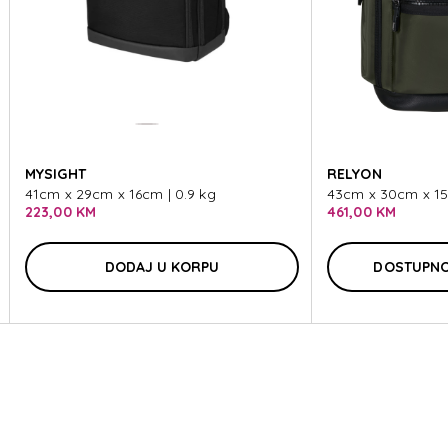
E 4.0
MYSIGHT
RELYON
41cm x 29cm x 16cm | 0.9 kg
43cm x 30cm x 15
223,00 KM
461,00 KM
DODAJ U KORPU
DOSTUPNO