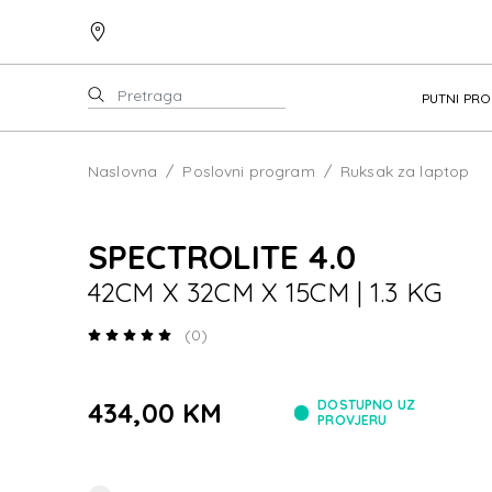
PUTNI PR
Naslovna
Poslovni program
Ruksak za laptop
SPECTROLITE 4.0
42CM X 32CM X 15CM | 1.3 KG
(0)
434,00 KM
DOSTUPNO UZ
PROVJERU