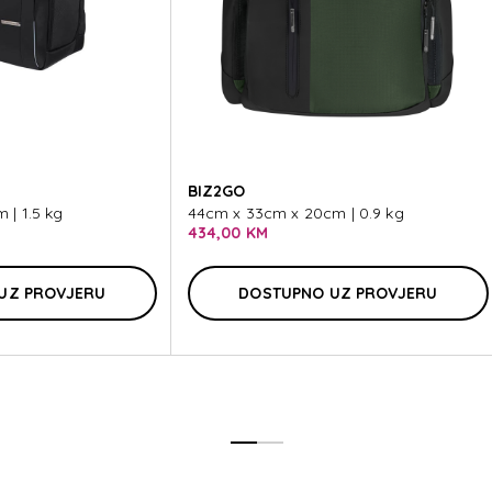
ROLIT
BIZ2GO
 | 1.5 kg
44cm x 33cm x 20cm | 0.9 kg
434,00 KM
UZ PROVJERU
DOSTUPNO UZ PROVJERU