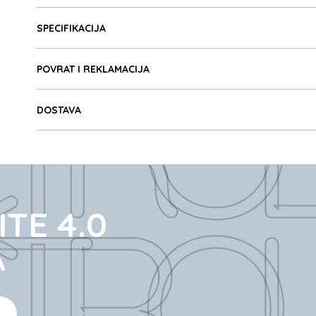
Detalji proizvoda
ROLIT
SPECIFIKACIJA
POVRAT I REKLAMACIJA
DOSTAVA
ROLIT
TE 4.0
A