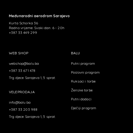
Međunarodni aerodrom Sarajevo
Kurta Schorka 36
Radno vrijeme: Svaki dan: 6 - 20h
+387 33 449 299
WEB SHOP
BALU
webshop@balu.ba
Putni program
+387 33 671 478
Poslovni program
Trg djece Sarajeva 1, 5 sprat.
Ruksaci i torbe
Ženske torbe
VELEPRODAJA
Putni dodaci
info@balu.ba
Dječiji program
+387 33 203 988
Trg djece Sarajeva 1, 5 sprat.