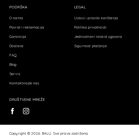
PODRŠKA
LEGAL
O nama
Uslovi i pravila korištenja
Povrat i reklamacija
Politika privatnosti
Garancija
Jednostrani raskid ugovora
Dostava
Sigurnost plaćanja
FAQ
Blog
Servis
Kontaktirajte nas
DRUŠTVENE MREŽE
Copyright © 2026. BALU. Sva prava zadržana.