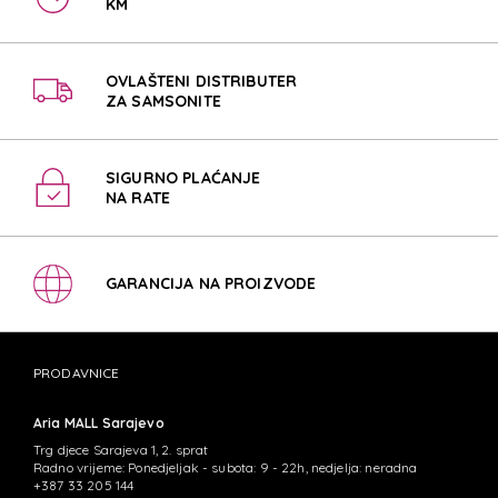
KM
OVLAŠTENI DISTRIBUTER
ZA SAMSONITE
SIGURNO PLAĆANJE
NA RATE
GARANCIJA NA PROIZVODE
PRODAVNICE
Aria MALL Sarajevo
Trg djece Sarajeva 1, 2. sprat
Radno vrijeme: Ponedjeljak - subota: 9 - 22h, nedjelja: neradna
+387 33 205 144