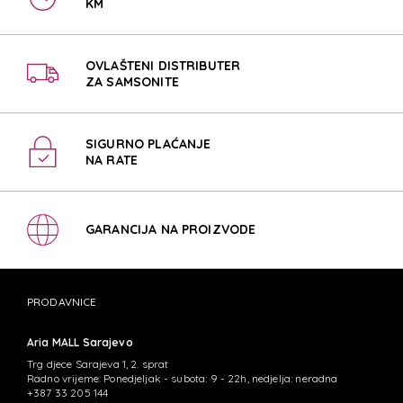
KM
OVLAŠTENI DISTRIBUTER
ZA SAMSONITE
SIGURNO PLAĆANJE
NA RATE
GARANCIJA NA PROIZVODE
PRODAVNICE
Aria MALL Sarajevo
Trg djece Sarajeva 1, 2. sprat
Radno vrijeme: Ponedjeljak - subota: 9 - 22h, nedjelja: neradna
+387 33 205 144