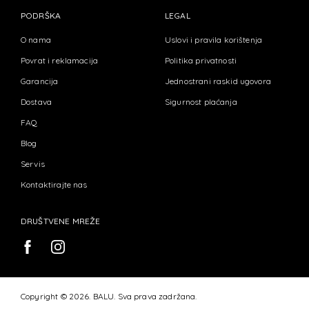
PODRŠKA
LEGAL
O nama
Uslovi i pravila korištenja
Povrat i reklamacija
Politika privatnosti
Garancija
Jednostrani raskid ugovora
Dostava
Sigurnost plaćanja
FAQ
Blog
Servis
Kontaktirajte nas
DRUŠTVENE MREŽE
Copyright © 2026. BALU. Sva prava zadržana.