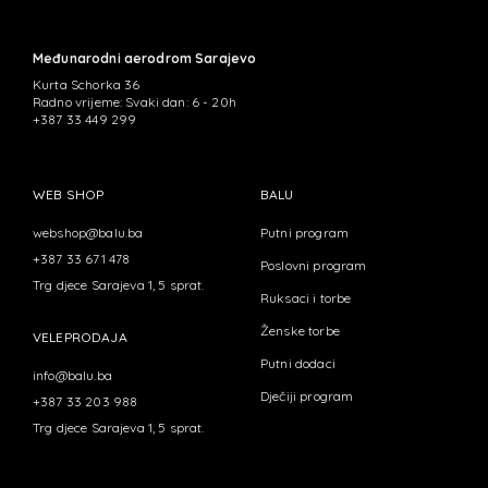
Međunarodni aerodrom Sarajevo
Kurta Schorka 36
Radno vrijeme: Svaki dan: 6 - 20h
+387 33 449 299
WEB SHOP
BALU
webshop@balu.ba
Putni program
+387 33 671 478
Poslovni program
Trg djece Sarajeva 1, 5 sprat.
Ruksaci i torbe
Ženske torbe
VELEPRODAJA
Putni dodaci
info@balu.ba
Dječiji program
+387 33 203 988
Trg djece Sarajeva 1, 5 sprat.