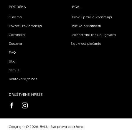
PODRŠKA
LEGAL
O nama
Uslovi i pravila korištenja
Povrat i reklamacija
Politika privatnosti
Garancija
Jednostrani raskid ugovora
Dostava
Sigurnost plaćanja
FAQ
Blog
Servis
Kontaktirajte nas
DRUŠTVENE MREŽE
Copyright © 2026. BALU. Sva prava zadržana.