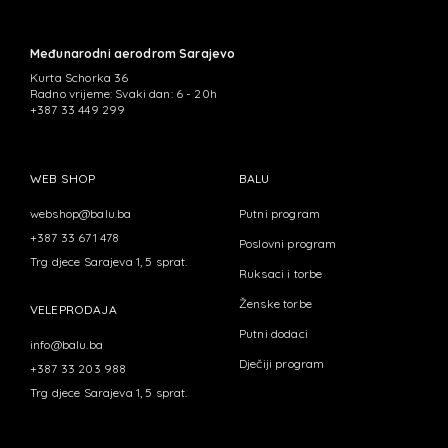
Međunarodni aerodrom Sarajevo
Kurta Schorka 36
Radno vrijeme: Svaki dan: 6 - 20h
+387 33 449 299
WEB SHOP
BALU
webshop@balu.ba
Putni program
+387 33 671 478
Poslovni program
Trg djece Sarajeva 1, 5 sprat.
Ruksaci i torbe
Ženske torbe
VELEPRODAJA
Putni dodaci
info@balu.ba
Dječiji program
+387 33 203 988
Trg djece Sarajeva 1, 5 sprat.