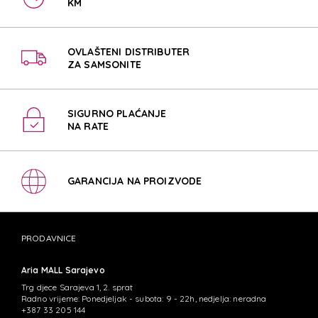
KM
OVLAŠTENI DISTRIBUTER
ZA SAMSONITE
SIGURNO PLAĆANJE
NA RATE
GARANCIJA NA PROIZVODE
PRODAVNICE
Aria MALL Sarajevo
Trg djece Sarajeva 1, 2. sprat
Radno vrijeme: Ponedjeljak - subota: 9 - 22h, nedjelja: neradna
+387 33 205 144