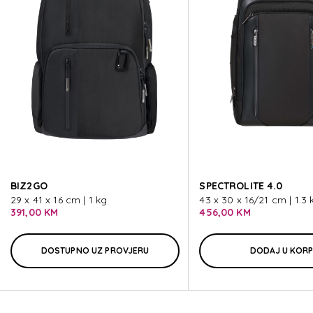
SECURIPAK 2.0
SECURIPAK 2.0
SECURIPAK 2.0
SECURIPAK 2.0
BIZ2GO
SPECTROLITE 4.0
SECURIPAK 2.0
29 x 41 x 16 cm | 1 kg
43 x 30 x 16/21 cm | 1.3 
391,00 KM
456,00 KM
DOSTUPNO UZ PROVJERU
DODAJ U KOR