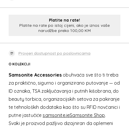
Platite na rate!
Platite na rate po istoj cijeni, ako je iznos vaše
narudžbe preko 100,00 KM
Provjeri dostupnost po poslovnicama
O KOLEKCIJI
Samsonite Accessories
obuhvaća sve što ti treba
za praktično, sigurno i organizirano putovanje — od
ID oznaka, TSA zaključavanja i putnih kišobrana, do
beauty torbica, organizacijskih setova za pakiranje
te tehnoloških dodataka kao što su RFID novčanici i
putne jastučiće
samsonite.ie
Samsonite Shop
.
Svaki je proizvod pažljivo dizajniran da oplemeni