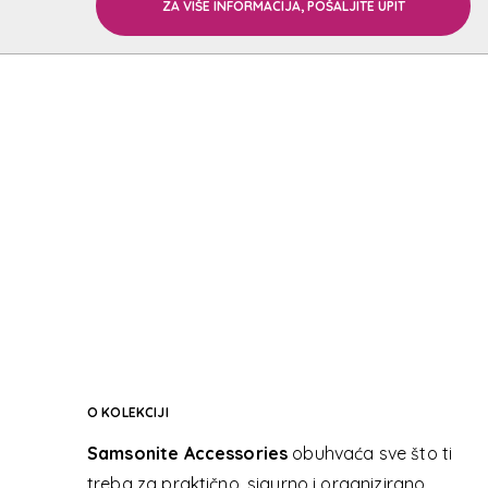
SAMSONI
ZA VIŠE INFORMACIJA, POŠALJITE UPIT
SAMSONI
O KOLEKCIJI
Samsonite Accessories
obuhvaća sve što ti
treba za praktično, sigurno i organizirano