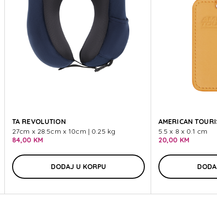
SSORIES
SSORIES
TA REVOLUTION
AMERICAN TOURIS
27cm x 28.5cm x 10cm | 0.25 kg
5.5 x 8 x 0.1 cm
84,00 KM
20,00 KM
DODAJ U KORPU
DODA