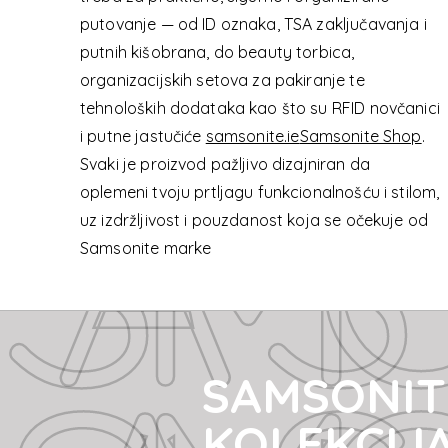
SAMSONI
putovanje — od ID oznaka, TSA zaključavanja i
putnih kišobrana, do beauty torbica,
organizacijskih setova za pakiranje te
tehnoloških dodataka kao što su RFID novčanici
SAMSONI
i putne jastučiće
samsonite.ie
Samsonite Shop
.
Svaki je proizvod pažljivo dizajniran da
oplemeni tvoju prtljagu funkcionalnošću i stilom,
uz izdržljivost i pouzdanost koja se očekuje od
Samsonite marke
SAMSONIT
KOLEKCIJ