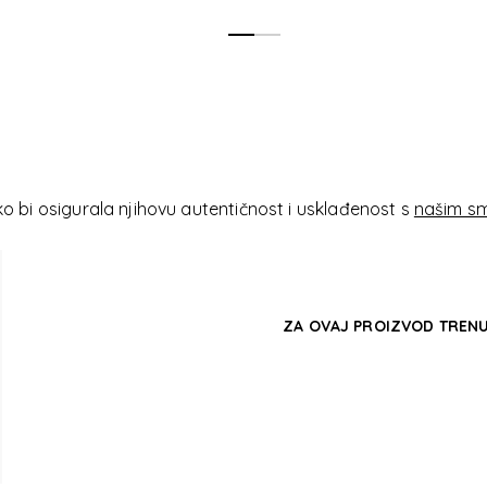
TE ACCE
TE ACCE
 bi osigurala njihovu autentičnost i usklađenost s
našim sm
ZA OVAJ PROIZVOD TRENU