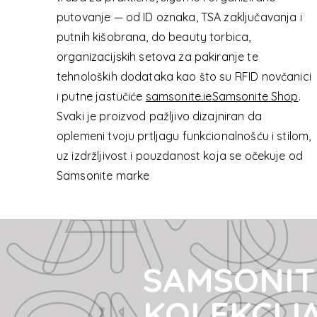
SAMSONI
putovanje — od ID oznaka, TSA zaključavanja i
putnih kišobrana, do beauty torbica,
organizacijskih setova za pakiranje te
tehnoloških dodataka kao što su RFID novčanici
SAMSONI
i putne jastučiće
samsonite.ie
Samsonite Shop
.
Svaki je proizvod pažljivo dizajniran da
oplemeni tvoju prtljagu funkcionalnošću i stilom,
uz izdržljivost i pouzdanost koja se očekuje od
Samsonite marke
SAMSONIT
KOLEKCIJ