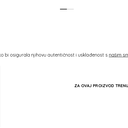
TE ACCE
TE ACCE
 bi osigurala njihovu autentičnost i usklađenost s
našim sm
ZA OVAJ PROIZVOD TRENU