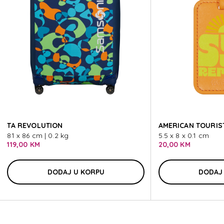
SAMSONI
SAMSONI
TA REVOLUTION
AMERICAN TOURIST
81 x 86 cm | 0.2 kg
5.5 x 8 x 0.1 cm
119,00 KM
20,00 KM
DODAJ U KORPU
DODAJ