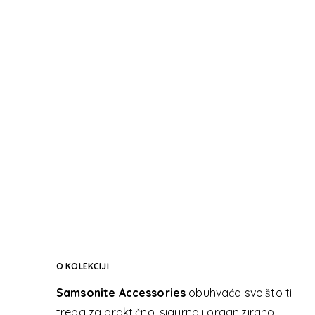
SAMSONI
SAMSONI
O KOLEKCIJI
Samsonite Accessories
obuhvaća sve što ti
treba za praktično, sigurno i organizirano