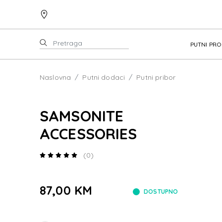
PUTNI PR
Naslovna
Putni dodaci
Putni pribor
SAMSONITE
ACCESSORIES
(0)
87,00 KM
DOSTUPNO