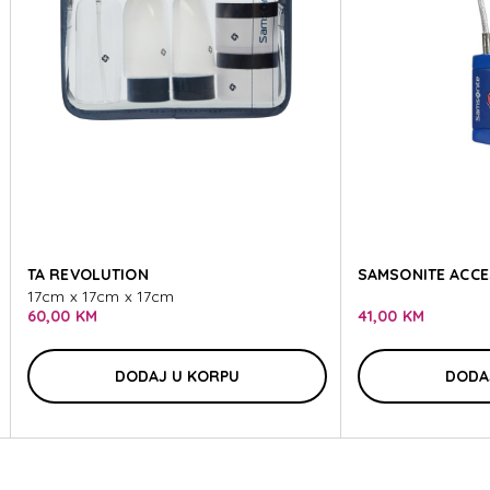
SSORIES
SSORIES
TA REVOLUTION
SAMSONITE ACCE
17cm x 17cm x 17cm
60,00 KM
41,00 KM
DODAJ U KORPU
DODA