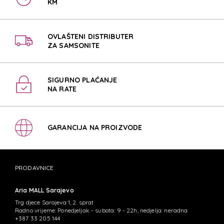
KM
OVLAŠTENI DISTRIBUTER
ZA SAMSONITE
SIGURNO PLAĆANJE
NA RATE
GARANCIJA NA PROIZVODE
PRODAVNICE
Aria MALL Sarajevo
Trg djece Sarajeva 1, 2. sprat
Radno vrijeme: Ponedjeljak - subota: 9 - 22h, nedjelja: neradna
+387 33 205 144