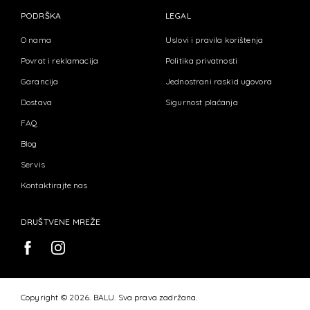
PODRŠKA
LEGAL
O nama
Uslovi i pravila korištenja
Povrat i reklamacija
Politika privatnosti
Garancija
Jednostrani raskid ugovora
Dostava
Sigurnost plaćanja
FAQ
Blog
Servis
Kontaktirajte nas
DRUŠTVENE MREŽE
Copyright © 2026. BALU. Sva prava zadržana.