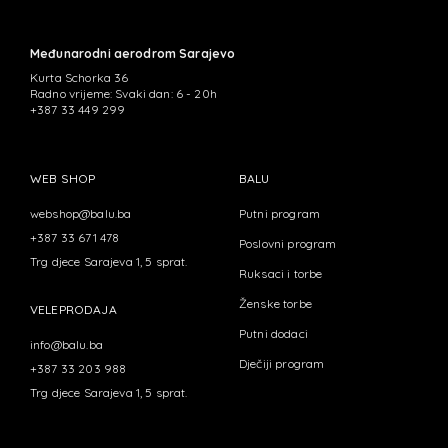
Međunarodni aerodrom Sarajevo
Kurta Schorka 36
Radno vrijeme: Svaki dan: 6 - 20h
+387 33 449 299
WEB SHOP
BALU
webshop@balu.ba
Putni program
+387 33 671 478
Poslovni program
Trg djece Sarajeva 1, 5 sprat.
Ruksaci i torbe
Ženske torbe
VELEPRODAJA
Putni dodaci
info@balu.ba
Dječiji program
+387 33 203 988
Trg djece Sarajeva 1, 5 sprat.