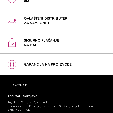
KM
OVLAŠTENI DISTRIBUTER
ZA SAMSONITE
SIGURNO PLAĆANJE
NA RATE
GARANCIJA NA PROIZVODE
PRODAVNICE
Aria MALL Sarajevo
Trg djece Sarajeva 1, 2. sprat
Radno vrijeme: Ponedjeljak - subota: 9 - 22h, nedjelja: neradna
+387 33 205 144