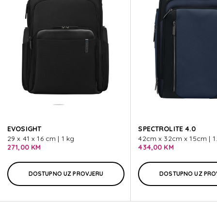
LITEPOINT
LITEPOINT
LITEPOINT
LITEPOINT
EVOSIGHT
SPECTROLITE 4.0
LITEPOINT
29 x 41 x 16 cm | 1 kg
42cm x 32cm x 15cm | 1
271,00 KM
434,00 KM
DOSTUPNO UZ PROVJERU
DOSTUPNO UZ PRO