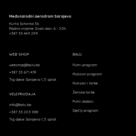
Međunarodni aerodrom Sarajevo
Kurta Schorka 36
Radno vrijeme: Svaki dan: 6 - 20h
+387 33 449 299
WEB SHOP
BALU
webshop@balu.ba
Putni program
+387 33 671 478
Poslovni program
Trg djece Sarajeva 1, 5 sprat.
Ruksaci i torbe
Ženske torbe
VELEPRODAJA
Putni dodaci
info@balu.ba
Dječiji program
+387 33 203 988
Trg djece Sarajeva 1, 5 sprat.