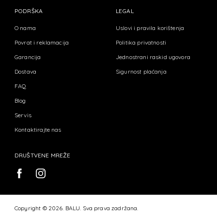
PODRŠKA
LEGAL
O nama
Uslovi i pravila korištenja
Povrat i reklamacija
Politika privatnosti
Garancija
Jednostrani raskid ugovora
Dostava
Sigurnost plaćanja
FAQ
Blog
Servis
Kontaktirajte nas
DRUŠTVENE MREŽE
Copyright © 2026. BALU. Sva prava zadržana.