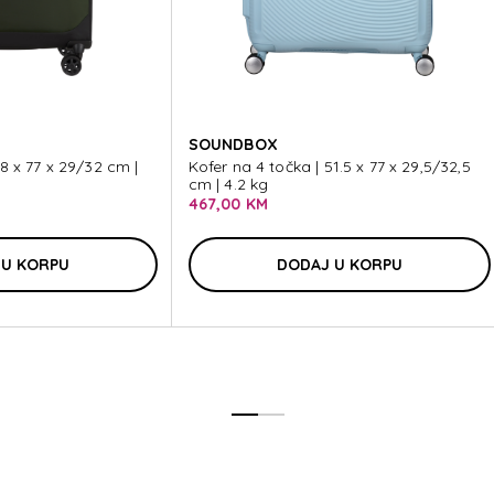
I-
SOUNDBOX
48 x 77 x 29/32 cm |
Kofer na 4 točka | 51.5 x 77 x 29,5/32,5
cm | 4.2 kg
467,00 KM
I-
 U KORPU
DODAJ U KORPU