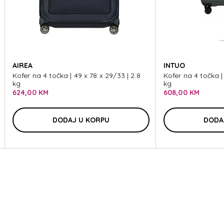
F
AIREA
INTUO
Kofer na 4 točka | 49 x 78 x 29/33 | 2.8
Kofer na 4 točka |
kg
kg
624,00 KM
608,00 KM
F
DODAJ U KORPU
DODA