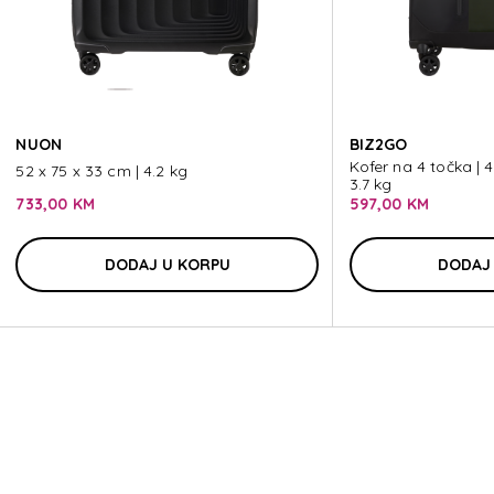
H
NUON
BIZ2GO
Kofer na 4 točka | 
52 x 75 x 33 cm | 4.2 kg
3.7 kg
733,00 KM
597,00 KM
H
DODAJ U KORPU
DODAJ