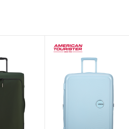
I-
I-