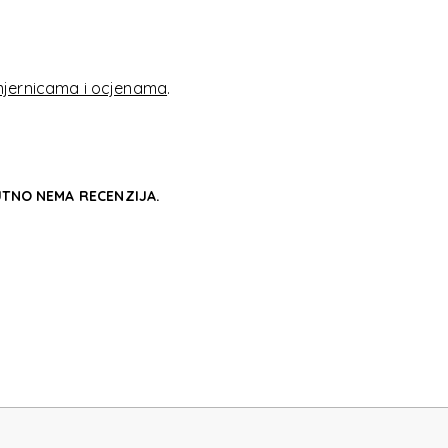
F
jernicama i ocjenama
.
TNO NEMA RECENZIJA.
F