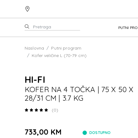
PUTNI PR
Naslovna
Putni program
Kofer veličine L (70-79 cm)
HI-FI
KOFER NA 4 TOČKA | 75 X 50 X
28/31 CM | 3.7 KG
(0)
733,00 KM
DOSTUPNO