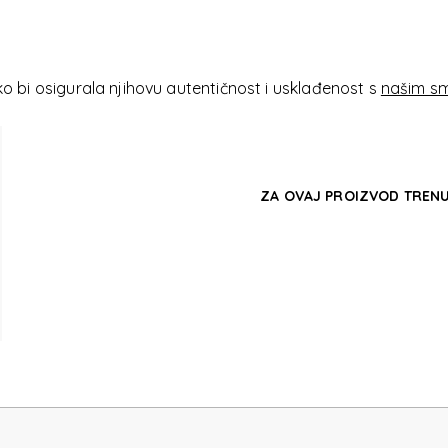
I-
 bi osigurala njihovu autentičnost i usklađenost s
našim sm
ZA OVAJ PROIZVOD TRENU
I-