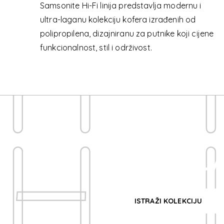
H
Samsonite Hi-Fi linija predstavlja modernu i
ultra-laganu kolekciju kofera izrađenih od
polipropilena, dizajniranu za putnike koji cijene
funkcionalnost, stil i održivost.
H
HI-FI
KOLEKCIJ
ISTRAŽI KOLEKCIJU