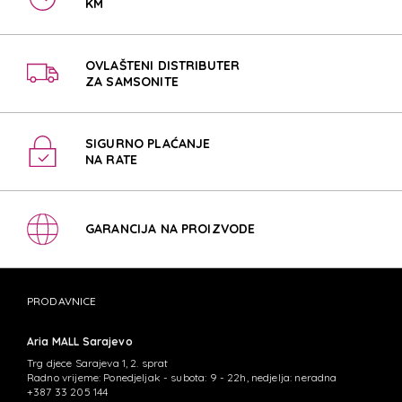
KM
OVLAŠTENI DISTRIBUTER
ZA SAMSONITE
SIGURNO PLAĆANJE
NA RATE
GARANCIJA NA PROIZVODE
PRODAVNICE
Aria MALL Sarajevo
Trg djece Sarajeva 1, 2. sprat
Radno vrijeme: Ponedjeljak - subota: 9 - 22h, nedjelja: neradna
+387 33 205 144