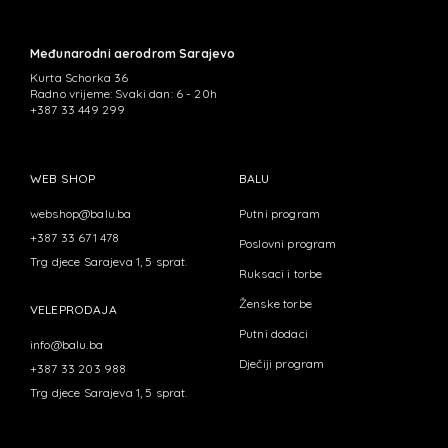
Međunarodni aerodrom Sarajevo
Kurta Schorka 36
Radno vrijeme: Svaki dan: 6 - 20h
+387 33 449 299
WEB SHOP
BALU
webshop@balu.ba
Putni program
+387 33 671 478
Poslovni program
Trg djece Sarajeva 1, 5 sprat.
Ruksaci i torbe
Ženske torbe
VELEPRODAJA
Putni dodaci
info@balu.ba
Dječiji program
+387 33 203 988
Trg djece Sarajeva 1, 5 sprat.