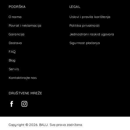
PODRŠKA
LEGAL
O nama
Uslovi i pravila korištenja
Povrat i reklamacija
Politika privatnosti
Garancija
Jednostrani raskid ugovora
Dostava
Sigurnost plaćanja
FAQ
Blog
Servis
Kontaktirajte nas
DRUŠTVENE MREŽE
Copyright © 2026. BALU. Sva prava zadržana.