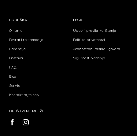
PODRŠKA
LEGAL
O nama
Uslovi i pravila korištenja
Povrat i reklamacija
Politika privatnosti
Garancija
Jednostrani raskid ugovora
Dostava
Sigurnost plaćanja
FAQ
Blog
Servis
Kontaktirajte nas
DRUŠTVENE MREŽE