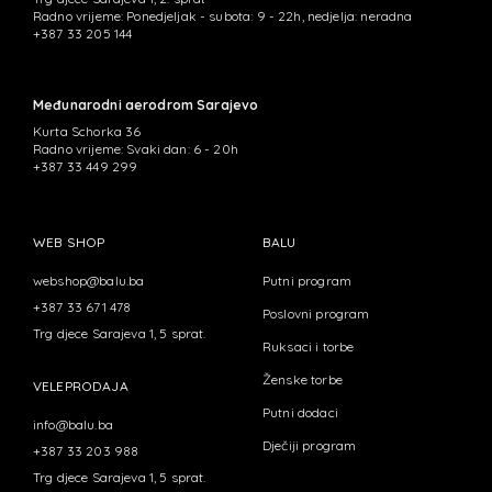
Radno vrijeme: Ponedjeljak - subota: 9 - 22h, nedjelja: neradna
+387 33 205 144
Međunarodni aerodrom Sarajevo
Kurta Schorka 36
Radno vrijeme: Svaki dan: 6 - 20h
+387 33 449 299
WEB SHOP
BALU
webshop@balu.ba
Putni program
+387 33 671 478
Poslovni program
Trg djece Sarajeva 1, 5 sprat.
Ruksaci i torbe
Ženske torbe
VELEPRODAJA
Putni dodaci
info@balu.ba
Dječiji program
+387 33 203 988
Trg djece Sarajeva 1, 5 sprat.