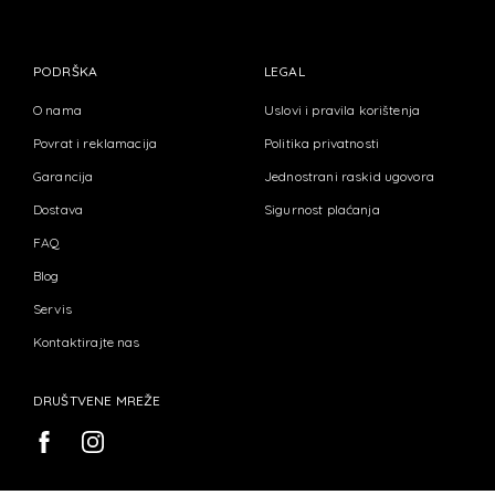
PODRŠKA
LEGAL
O nama
Uslovi i pravila korištenja
Povrat i reklamacija
Politika privatnosti
Garancija
Jednostrani raskid ugovora
Dostava
Sigurnost plaćanja
FAQ
Blog
Servis
Kontaktirajte nas
DRUŠTVENE MREŽE