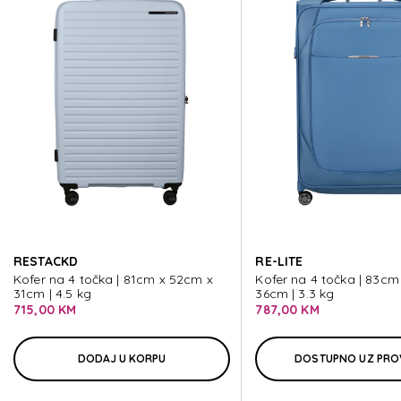
ESSENS
ESSENS
ESSENS
ESSENS
RESTACKD
RE-LITE
ESSENS
Kofer na 4 točka | 81cm x 52cm x
Kofer na 4 točka | 83cm
31cm | 4.5 kg
36cm | 3.3 kg
715,00 KM
787,00 KM
DODAJ U KORPU
DOSTUPNO UZ PRO