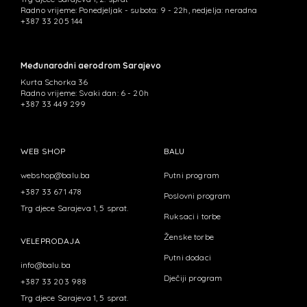
Radno vrijeme: Ponedjeljak - subota: 9 - 22h, nedjelja: neradna
+387 33 205 144
Međunarodni aerodrom Sarajevo
Kurta Schorka 36
Radno vrijeme: Svaki dan: 6 - 20h
+387 33 449 299
WEB SHOP
BALU
webshop@balu.ba
Putni program
+387 33 671 478
Poslovni program
Trg djece Sarajeva 1, 5 sprat.
Ruksaci i torbe
Ženske torbe
VELEPRODAJA
Putni dodaci
info@balu.ba
Dječiji program
+387 33 203 988
Trg djece Sarajeva 1, 5 sprat.