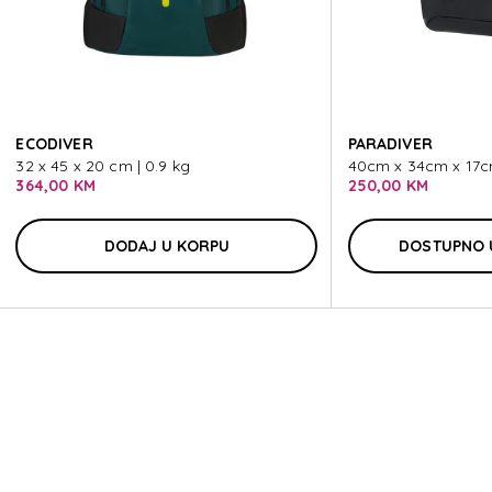
EC
ECODIVER
PARADIVER
32 x 45 x 20 cm | 0.9 kg
40cm x 34cm x 17cm
364,00 KM
250,00 KM
DODAJ U KORPU
DOSTUPNO 
EC