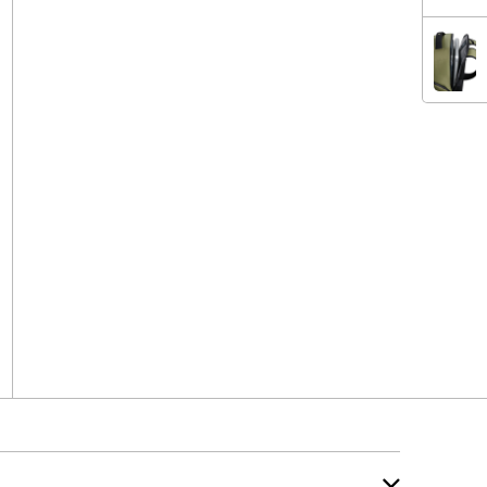
VE
VE