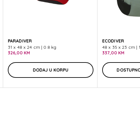
VE
PARADIVER
ECODIVER
31 x 48 x 24 cm | 0.8 kg
48 x 35 x 23 cm | 
326,00 KM
337,00 KM
DODAJ U KORPU
DOSTUPNO
VE