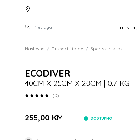
PUTNI PR
Naslovna
Ruksaci i torbe
Sportski ruksak
ECODIVER
40CM X 25CM X 20CM | 0.7 KG
(0)
255,00 KM
DOSTUPNO