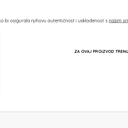
ODI
 bi osigurala njihovu autentičnost i usklađenost s
našim sm
ZA OVAJ PROIZVOD TRENU
ODI