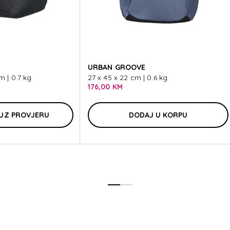
ODI
URBAN GROOVE
 | 0.7 kg
27 x 45 x 22 cm | 0.6 kg
176,00 KM
UZ PROVJERU
DODAJ U KORPU
ODI