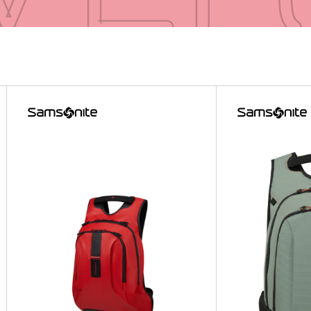
VE
VE