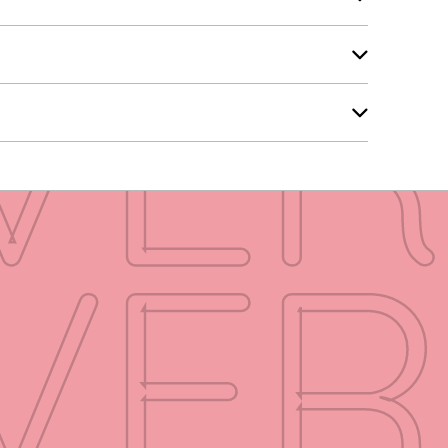
VE
VE