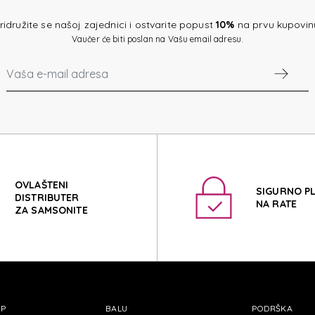
2GO D
ridružite se našoj zajednici i ostvarite popust
10%
na prvu kupovin
Vaučer će biti poslan na Vašu email adresu.
2GO D
OVLAŠTENI
SIGURNO P
DISTRIBUTER
NA RATE
ZA SAMSONITE
OP
BALU
PODRŠKA