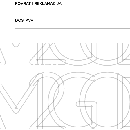
2GO D
POVRAT I REKLAMACIJA
DOSTAVA
2GO D
 DISNEY
A