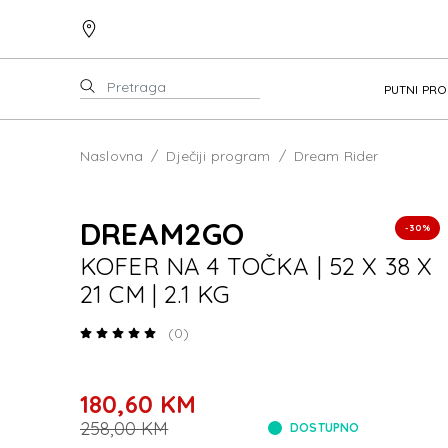
PUTNI PR
Naslovna
Dječiji program
Dream Rider
DREAM2GO
-30%
KOFER NA 4 TOČKA | 52 X 38 X
21 CM | 2.1 KG
(0)
180,60 KM
258,00 KM
DOSTUPNO