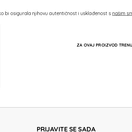
2GO D
 bi osigurala njihovu autentičnost i usklađenost s
našim sm
ZA OVAJ PROIZVOD TRENU
2GO D
PRIJAVITE SE SADA