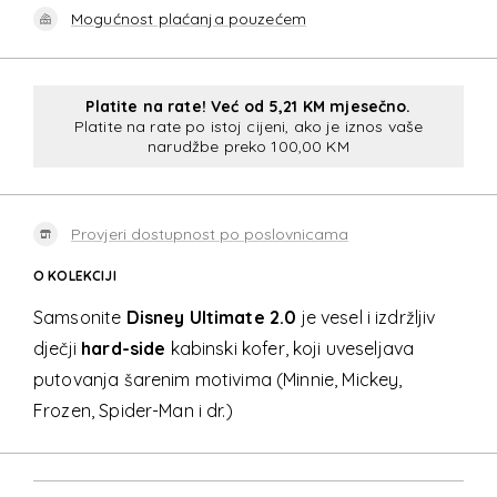
Mogućnost plaćanja pouzećem
Platite na rate! Već od 5,21 KM mjesečno.
Platite na rate po istoj cijeni, ako je iznos vaše
narudžbe preko 100,00 KM
Provjeri dostupnost po poslovnicama
O KOLEKCIJI
Samsonite
Disney Ultimate 2.0
je vesel i izdržljiv
dječji
hard-side
kabinski kofer, koji uveseljava
putovanja šarenim motivima (Minnie, Mickey,
Frozen, Spider-Man i dr.)
DISNEY ULTIMATE 2.0
Detalji proizvoda