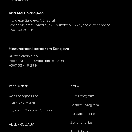
Aria MALL Sarajevo
Trg djece Sarajeva 1, 2. sprat
Radno vrijeme: Ponedjeljak - subota: 9 - 22h, nedjelja: neradna
+387 33 205 144
Međunarodni aerodrom Sarajevo
Kurta Schorka 36
Radno vrijeme: Svaki dan: 6 - 20h
+387 33 449 299
WEB SHOP
BALU
webshop@balu.ba
Putni program
+387 33 671 478
Poslovni program
Trg djece Sarajeva 1, 5 sprat.
Ruksaci i torbe
Ženske torbe
VELEPRODAJA
Putni dodaci