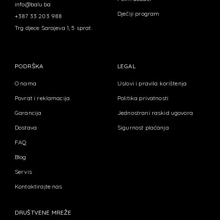
info@balu.ba
Dječiji program
+387 33 203 988
Trg djece Sarajeva 1, 5 sprat.
PODRŠKA
LEGAL
O nama
Uslovi i pravila korištenja
Povrat i reklamacija
Politika privatnosti
Garancija
Jednostrani raskid ugovora
Dostava
Sigurnost plaćanja
FAQ
Blog
Servis
Kontaktirajte nas
DRUŠTVENE MREŽE