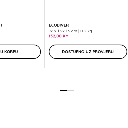
E TOIL
IT
ECODIVER
m
26 x 16 x 13 cm | 0.2 kg
152,00 KM
 U KORPU
DOSTUPNO UZ PROVJERU
E TOIL