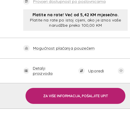
Provjeri dostupnost po poslovnicama
Platite na rate! Već od 5,42 KM mjesečno.
Platite na rate po istoj cijeni, ako je iznos vaše
narudžbe preko 100,00 KM
C-LIT
Mogućnost plaćanja pouzećem
Detalji
Uporedi
proizvoda
ZA VIŠE INFORMACIJA, POŠALJITE UPIT