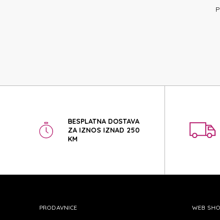
C-LIT
P
C-LIT
BESPLATNA DOSTAVA
ZA IZNOS IZNAD 250
KM
PRODAVNICE
WEB SH