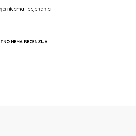
ET KIT
jernicama i ocjenama
.
TNO NEMA RECENZIJA.
ET KIT