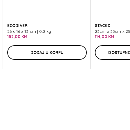
ET KIT
ECODIVER
STACKD
26 x 16 x 13 cm | 0.2 kg
23cm x 35cm x 25
152,00 KM
114,00 KM
DODAJ U KORPU
DOSTUPNO
ET KIT