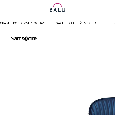
OGRAM
POSLOVNI PROGRAM
RUKSACI I TORBE
ŽENSKE TORBE
PUTN