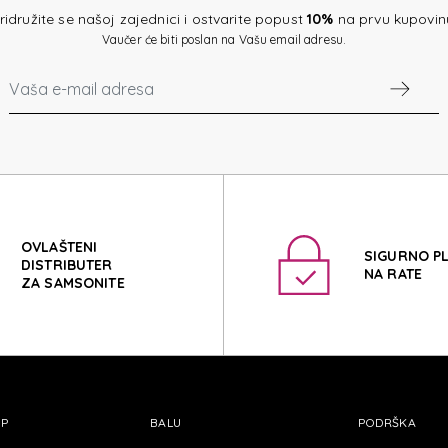
E TOIL
ridružite se našoj zajednici i ostvarite popust
10%
na prvu kupovin
Vaučer će biti poslan na Vašu email adresu.
E TOIL
OVLAŠTENI
SIGURNO P
DISTRIBUTER
NA RATE
ZA SAMSONITE
OP
BALU
PODRŠKA