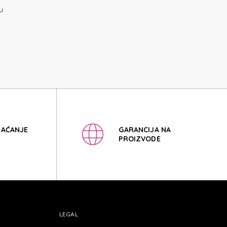
ET KIT
u.
ET KIT
LAĆANJE
GARANCIJA NA
PROIZVODE
LEGAL