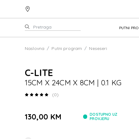
PUTNI PR
Naslovna
Putni program
Neseseri
C-LITE
15CM X 24CM X 8CM | 0.1 KG
(0)
130,00 KM
DOSTUPNO UZ
PROVJERU