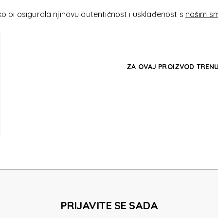
E TOIL
 bi osigurala njihovu autentičnost i usklađenost s
našim sm
ZA OVAJ PROIZVOD TRENU
E TOIL
PRIJAVITE SE SADA