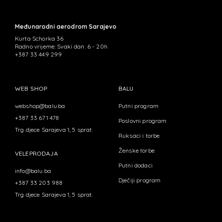
Međunarodni aerodrom Sarajevo
Kurta Schorka 36
Radno vrijeme: Svaki dan: 6 - 20h
+387 33 449 299
WEB SHOP
BALU
webshop@balu.ba
Putni program
+387 33 671 478
Poslovni program
Trg djece Sarajeva 1, 5 sprat.
Ruksaci i torbe
Ženske torbe
VELEPRODAJA
Putni dodaci
info@balu.ba
Dječiji program
+387 33 203 988
Trg djece Sarajeva 1, 5 sprat.