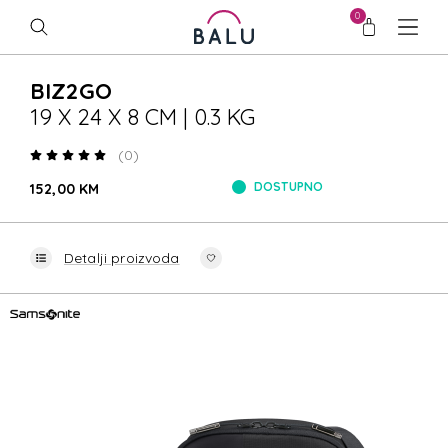
0
BIZ2GO
19 X 24 X 8 CM | 0.3 KG
(0)
DOSTUPNO
152,00 KM
Detalji proizvoda