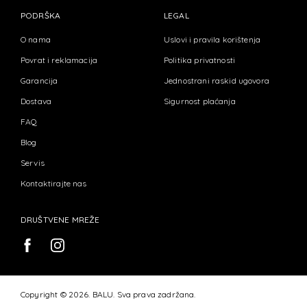
PODRŠKA
LEGAL
O nama
Uslovi i pravila korištenja
Povrat i reklamacija
Politika privatnosti
Garancija
Jednostrani raskid ugovora
Dostava
Sigurnost plaćanja
FAQ
Blog
Servis
Kontaktirajte nas
DRUŠTVENE MREŽE
Copyright © 2026. BALU. Sva prava zadržana.