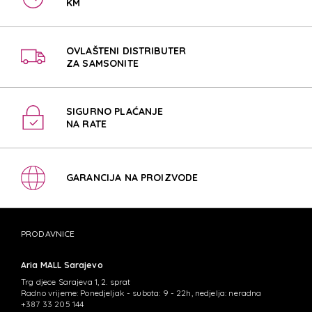
KM
OVLAŠTENI DISTRIBUTER
ZA SAMSONITE
SIGURNO PLAĆANJE
NA RATE
GARANCIJA NA PROIZVODE
PRODAVNICE
Aria MALL Sarajevo
Trg djece Sarajeva 1, 2. sprat
Radno vrijeme: Ponedjeljak - subota: 9 - 22h, nedjelja: neradna
+387 33 205 144