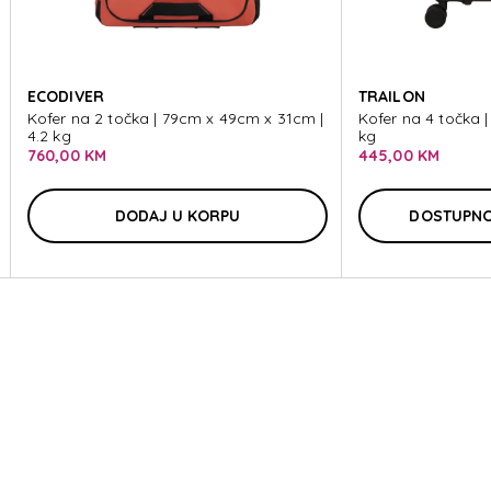
IX
ECODIVER
TRAILON
Kofer na 2 točka | 79cm x 49cm x 31cm |
Kofer na 4 točka |
4.2 kg
kg
760,00 KM
445,00 KM
IX
DODAJ U KORPU
DOSTUPNO