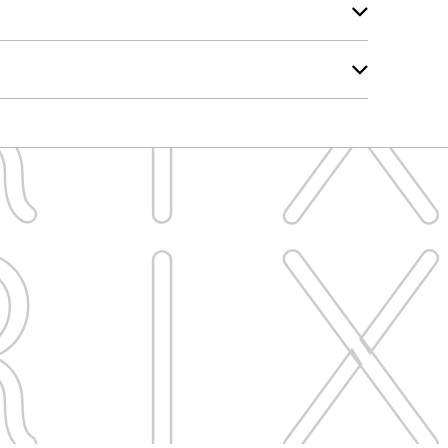
IX
IX