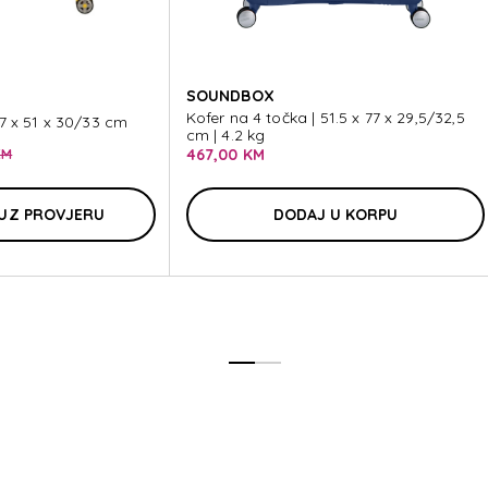
TR
SOUNDBOX
Kofer na 4 točka | 51.5 x 77 x 29,5/32,5
77 x 51 x 30/33 cm
cm | 4.2 kg
467,00 KM
KM
TR
UZ PROVJERU
DODAJ U KORPU