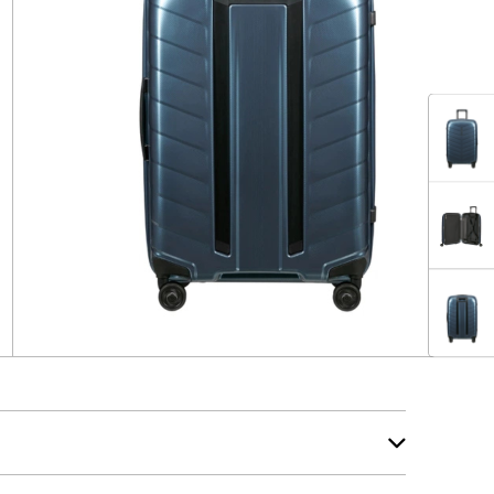
IX
IX