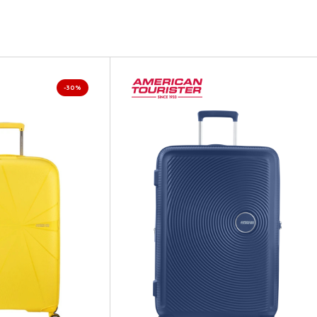
TR
-30%
TR