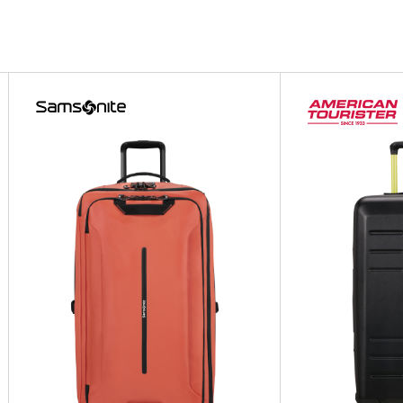
IX
IX