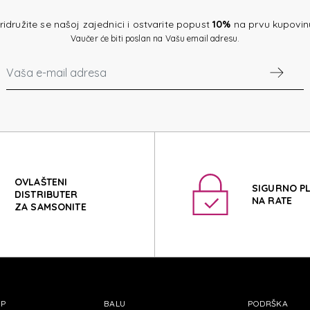
TR
ridružite se našoj zajednici i ostvarite popust
10%
na prvu kupovin
Vaučer će biti poslan na Vašu email adresu.
TR
OVLAŠTENI
SIGURNO P
DISTRIBUTER
NA RATE
ZA SAMSONITE
OP
BALU
PODRŠKA