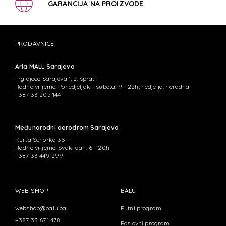
GARANCIJA NA PROIZVODE
PRODAVNICE
Aria MALL Sarajevo
Trg djece Sarajeva 1, 2. sprat
Radno vrijeme: Ponedjeljak - subota: 9 - 22h, nedjelja: neradna
+387 33 205 144
Međunarodni aerodrom Sarajevo
Kurta Schorka 36
Radno vrijeme: Svaki dan: 6 - 20h
+387 33 449 299
WEB SHOP
BALU
webshop@balu.ba
Putni program
+387 33 671 478
Poslovni program