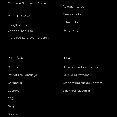
Trg djece Sarajeva 1, 5 sprat.
Ruksaci i torbe
Ženske torbe
VELEPRODAJA
Putni dodaci
info@balu.ba
Dječiji program
+387 33 203 988
Trg djece Sarajeva 1, 5 sprat.
PODRŠKA
LEGAL
O nama
Uslovi i pravila korištenja
Povrat i reklamacija
Politika privatnosti
Garancija
Jednostrani raskid ugovora
Dostava
Sigurnost plaćanja
FAQ
Blog
Servis