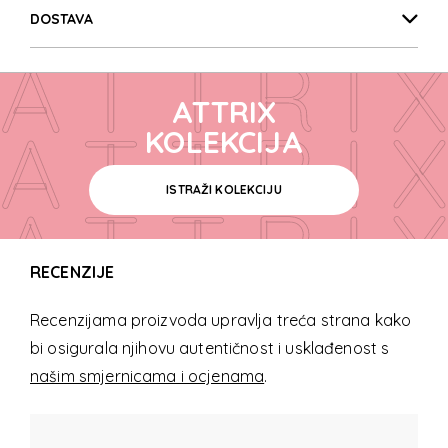
ATTRI
DOSTAVA
ATTRI
ATTRIX
ATTRI
KOLEKCIJA
ISTRAŽI KOLEKCIJU
ATTRI
RECENZIJE
ATTRI
Recenzijama proizvoda upravlja treća strana kako
bi osigurala njihovu autentičnost i usklađenost s
ATTRI
našim smjernicama i ocjenama
.