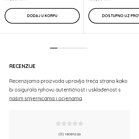
ATTACK 2
DODAJ U KORPU
DOSTUPNO UZ PRO
RECENZIJE
Recenzijama proizvoda upravlja treća strana kako
bi osigurala njihovu autentičnost i usklađenost s
našim smjernicama i ocjenama
.
(0) recenzija