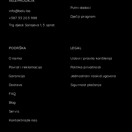
VELEPRODAJA
Putni dodaci
info@balu.ba
Dječiji program
+387 33 203 988
Trg djece Sarajeva 1, 5 sprat.
PODRŠKA
LEGAL
O nama
Uslovi i pravila korištenja
Povrat i reklamacija
Politika privatnosti
Garancija
Jednostrani raskid ugovora
Dostava
Sigurnost plaćanja
FAQ
Blog
Servis
Kontaktirajte nas