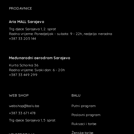
PRODAVNICE
Aria MALL Sarajevo
Trg djece Sarajeva 1, 2. sprat
Radno vrijeme: Ponedjeljak - subota: 9 - 22h, nedjelja: neradna
+387 33 205 144
Međunarodni aerodrom Sarajevo
Kurta Schorka 36
Radno vrijeme: Svaki dan: 6 - 20h
+387 33 449 299
WEB SHOP
BALU
webshop@balu.ba
Putni program
+387 33 671 478
Poslovni program
Trg djece Sarajeva 1, 5 sprat.
Ruksaci i torbe
Ženske torbe