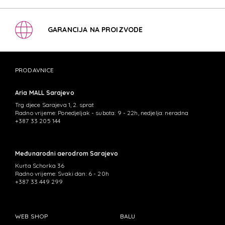
GARANCIJA NA PROIZVODE
PRODAVNICE
Aria MALL Sarajevo
Trg djece Sarajeva 1, 2. sprat
Radno vrijeme: Ponedjeljak - subota: 9 - 22h, nedjelja: neradna
+387 33 205 144
Međunarodni aerodrom Sarajevo
Kurta Schorka 36
Radno vrijeme: Svaki dan: 6 - 20h
+387 33 449 299
WEB SHOP
BALU