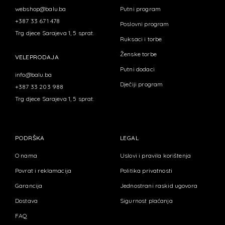
webshop@balu.ba
Putni program
+387 33 671 478
Poslovni program
Trg djece Sarajeva 1, 5 sprat.
Ruksaci i torbe
Ženske torbe
VELEPRODAJA
Putni dodaci
info@balu.ba
Dječiji program
+387 33 203 988
Trg djece Sarajeva 1, 5 sprat.
PODRŠKA
LEGAL
O nama
Uslovi i pravila korištenja
Povrat i reklamacija
Politika privatnosti
Garancija
Jednostrani raskid ugovora
Dostava
Sigurnost plaćanja
FAQ