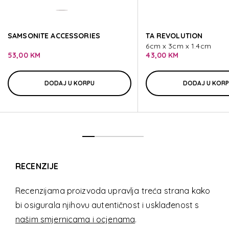
SAMSONITE ACCESSORIES
TA REVOLUTION
6cm x 3cm x 1.4cm
53,00 KM
43,00 KM
DODAJ U KORPU
DODAJ U KOR
RECENZIJE
Recenzijama proizvoda upravlja treća strana kako
bi osigurala njihovu autentičnost i usklađenost s
našim smjernicama i ocjenama
.