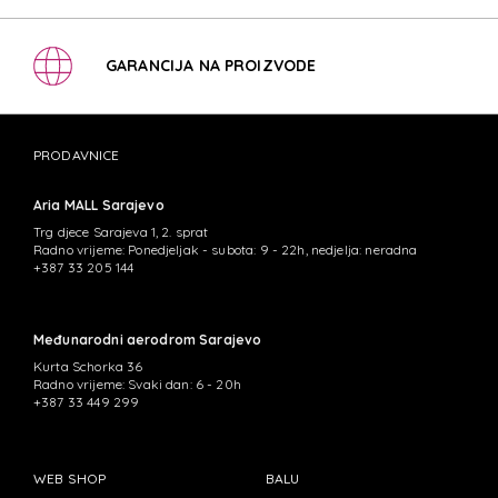
GARANCIJA NA PROIZVODE
PRODAVNICE
Aria MALL Sarajevo
Trg djece Sarajeva 1, 2. sprat
Radno vrijeme: Ponedjeljak - subota: 9 - 22h, nedjelja: neradna
+387 33 205 144
Međunarodni aerodrom Sarajevo
Kurta Schorka 36
Radno vrijeme: Svaki dan: 6 - 20h
+387 33 449 299
WEB SHOP
BALU