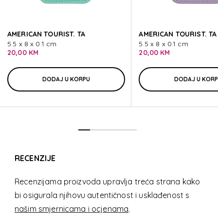
AMERICAN TOURIST. TA
AMERICAN TOURIST. TA
5.5 x 8 x 0.1 cm
5.5 x 8 x 0.1 cm
20,00 KM
20,00 KM
DODAJ U KORPU
DODAJ U KOR
RECENZIJE
Recenzijama proizvoda upravlja treća strana kako
bi osigurala njihovu autentičnost i usklađenost s
našim smjernicama i ocjenama
.