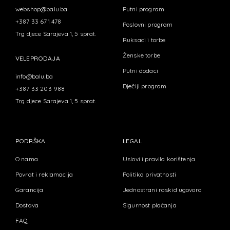
webshop@balu.ba
Putni program
+387 33 671 478
Poslovni program
Trg djece Sarajeva 1, 5 sprat.
Ruksaci i torbe
Ženske torbe
VELEPRODAJA
Putni dodaci
info@balu.ba
Dječiji program
+387 33 203 988
Trg djece Sarajeva 1, 5 sprat.
PODRŠKA
LEGAL
O nama
Uslovi i pravila korištenja
Povrat i reklamacija
Politika privatnosti
Garancija
Jednostrani raskid ugovora
Dostava
Sigurnost plaćanja
FAQ